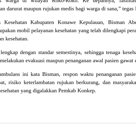
uk warga di wilayah Roko-Roko. Ke depannya, fasilit
darurat maupun rujukan medis bagi warga di sana,” tegas R
as Kesehatan Kabupaten Konawe Kepulauan, Bisman Ab
pakan mobil pelayanan kesehatan yang telah dilengkapi pera
an kesehatan.
 lengkap dengan standar semestinya, sehingga tenaga kese
at melakukan evakuasi maupun penanganan awal pasien gawat 
ambulans ini kata Bisman, respon waktu penanganan pasie
at, risiko keterlambatan rujukan berkurang, dan masyarak
kesehatan yang digalakkan Pemkab Konkep.