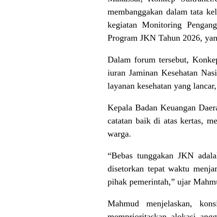
membanggakan dalam tata kelo
kegiatan Monitoring Pengan
Program JKN Tahun 2026, yang
Dalam forum tersebut, Konkep
iuran Jaminan Kesehatan Nas
layanan kesehatan yang lancar,
Kepala Badan Keuangan Daera
catatan baik di atas kertas, 
warga.
“Bebas tunggakan JKN adalah
disetorkan tepat waktu menjam
pihak pemerintah,” ujar Mahmu
Mahmud menjelaskan, konsi
memprioritaskan alokasi an