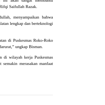
as ini akan sangat membantu
ifqi Saifullah Razak.
dullah, menyampaikan bahwa
latan lengkap dan berteknologi
hatan di Puskesmas Roko-Roko
darurat,” ungkap Bisman.
n di wilayah kerja Puskesmas
at semakin merasakan manfaat