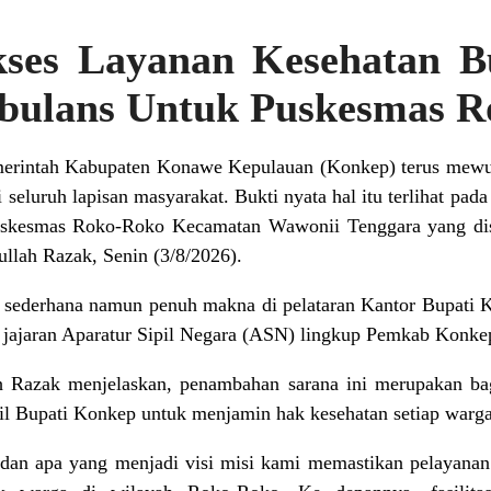
ses Layanan Kesehatan B
bulans Untuk Puskesmas R
merintah Kabupaten Konawe Kepulauan (Konkep) terus me
 seluruh lapisan masyarakat. Bukti nyata hal itu terlihat pad
uskesmas Roko-Roko Kecamatan Wawonii Tenggara yang dis
llah Razak, Senin (3/8/2026).
 sederhana namun penuh makna di pelataran Kantor Bupati Ko
 jajaran Aparatur Sipil Negara (ASN) lingkup Pemkab Konke
h Razak menjelaskan, penambahan sarana ini merupakan bag
l Bupati Konkep untuk menjamin hak kesehatan setiap warga 
dan apa yang menjadi visi misi kami memastikan pelayanan 