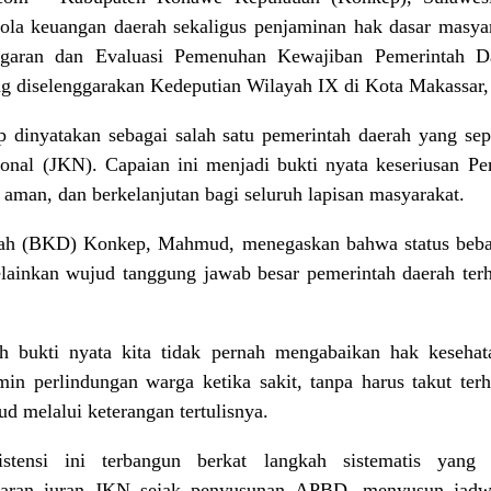
la keuangan daerah sekaligus penjaminan hak dasar masyar
ggaran dan Evaluasi Pemenuhan Kewajiban Pemerintah D
 diselenggarakan Kedeputian Wilayah IX di Kota Makassar,
 dinyatakan sebagai salah satu pemerintah daerah yang se
ional (JKN). Capaian ini menjadi bukti nyata keseriusan 
 aman, dan berkelanjutan bagi seluruh lapisan masyarakat.
h (BKD) Konkep, Mahmud, menegaskan bahwa status bebas
melainkan wujud tanggung jawab besar pemerintah daerah te
 bukti nyata kita tidak pernah mengabaikan hak kesehata
in perlindungan warga ketika sakit, tanpa harus takut terh
d melalui keterangan tertulisnya.
stensi ini terbangun berkat langkah sistematis yang
ggaran iuran JKN sejak penyusunan APBD, menyusun jadwa