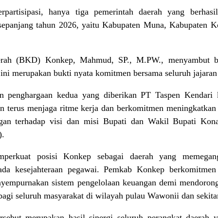
rpartisipasi, hanya tiga pemerintah daerah yang berhasi
 sepanjang tahun 2026, yaitu Kabupaten Muna, Kabupaten 
rah (BKD) Konkep, Mahmud, SP., M.PW., menyambut bai
ni merupakan bukti nyata komitmen bersama seluruh jajara
an penghargaan kedua yang diberikan PT Taspen Kendari
terus menjaga ritme kerja dan berkomitmen meningkatkan 
ngan terhadap visi dan misi Bupati dan Wakil Bupati Ko
).
perkuat posisi Konkep sebagai daerah yang memegang 
s pada kesejahteraan pegawai. Pemkab Konkep berkomitme
 menyempurnakan sistem pengelolaan keuangan demi mendoro
bagi seluruh masyarakat di wilayah pulau Wawonii dan sekita
ebut merupakan hasil sinergi seluruh perangkat daerah y