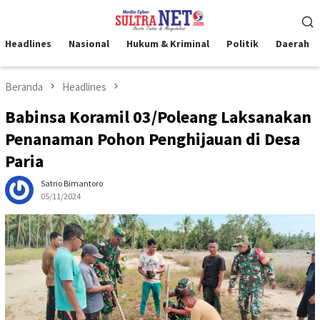
Loncat
Menu
ke
Mobile
konten
Headlines
Nasional
Hukum & Kriminal
Politik
Daerah
Beranda
Headlines
Babinsa Koramil 03/Poleang Laksanakan
Penanaman Pohon Penghijauan di Desa
Paria
Satrio Bimantoro
05/11/2024