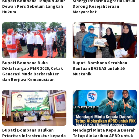
Bupati Bombana Tempuh Jalur
Sinergi Reforma Agraria untuk
Dewan Pers Sebelum Langkah
Dorong Kesejahteraan
Hukum
Masyarakat
Bupati Bombana Buka
Bupati Bombana Serahkan
Diklatsargab PMR 2026, Cetak
Bantuan BAZNAS untuk 55
Generasi Muda Berkarakter
Mustahik
dan Berjiwa Kemanusiaan
Bupati Bombana Usulkan
Mendagri Minta Kepala Daerah
Prioritas Infrastruktur kepada
Tetap Alokasikan APBD untuk