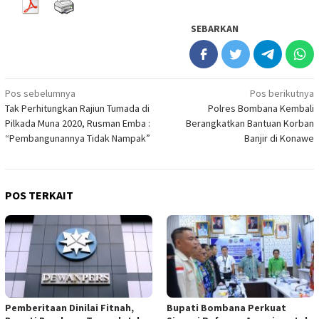
SEBARKAN
Navigasi
Pos sebelumnya
Pos berikutnya
Tak Perhitungkan Rajiun Tumada di
Polres Bombana Kembali
pos
Pilkada Muna 2020, Rusman Emba :
Berangkatkan Bantuan Korban
“Pembangunannya Tidak Nampak”
Banjir di Konawe
POS TERKAIT
Pemberitaan Dinilai Fitnah,
Bupati Bombana Perkuat