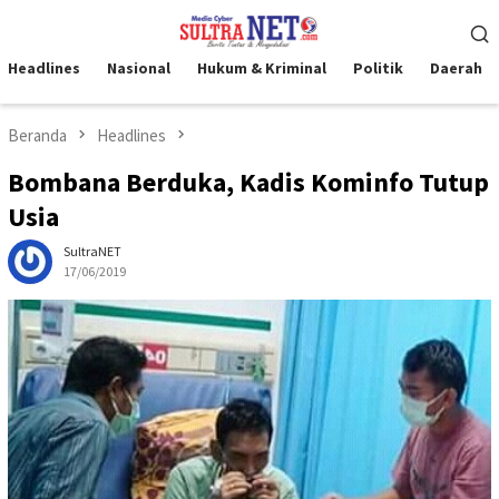
Loncat
Menu
ke
Mobile
konten
Headlines
Nasional
Hukum & Kriminal
Politik
Daerah
Beranda
Headlines
Bombana Berduka, Kadis Kominfo Tutup
Usia
SultraNET
17/06/2019