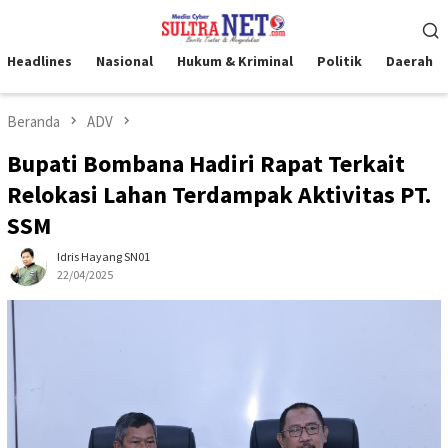
Loncat
Menu
ke
Mobile
konten
Headlines
Nasional
Hukum & Kriminal
Politik
Daerah
Beranda
ADV
Bupati Bombana Hadiri Rapat Terkait
Relokasi Lahan Terdampak Aktivitas PT.
SSM
Idris Hayang SN01
22/04/2025