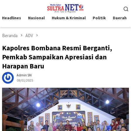
Loncat
Menu
ke
Mobile
konten
Headlines
Nasional
Hukum & Kriminal
Politik
Daerah
Beranda
ADV
Kapolres Bombana Resmi Berganti,
Pemkab Sampaikan Apresiasi dan
Harapan Baru
Admin SN
08/01/2025