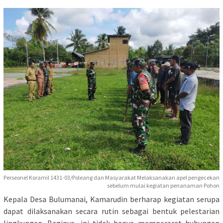
Perseonel Koramil 1431-03/Poleang dan Masyarakat Melaksanakan apel pengecekan
sebelum mulai kegiatan penanaman Pohon
Kepala Desa Bulumanai, Kamarudin berharap kegiatan serupa
dapat dilaksanakan secara rutin sebagai bentuk pelestarian
lingkungan. Baginya, ini tidak hanya mempererat hubungan