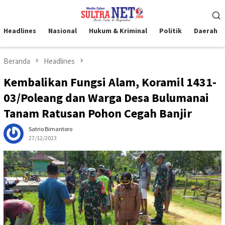
Loncat
Menu
ke
Mobile
konten
Headlines
Nasional
Hukum & Kriminal
Politik
Daerah
Beranda
Headlines
Kembalikan Fungsi Alam, Koramil 1431-
03/Poleang dan Warga Desa Bulumanai
Tanam Ratusan Pohon Cegah Banjir
Satrio Bimantoro
27/12/2023