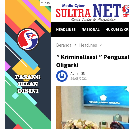
Loncat
tutup
ke
konten
HEADLINES
NASIONAL
HUKUM & KR
Beranda
Headlines
” Kriminalisasi ” Pengus
Oligarki
Admin SN
29/03/2021