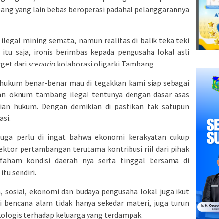
mbang yang lain bebas beroperasi padahal pelanggarannya
legal mining semata, namun realitas di balik teka teki
n itu saja, ironis berimbas kepada pengusaha lokal asli
rget dari
scenario
kolaborasi oligarki Tambang.
i hukum benar-benar mau di tegakkan kami siap sebagai
n oknum tambang ilegal tentunya dengan dasar asas
tian hukum. Dengan demikian di pastikan tak satupun
asi.
uga perlu di ingat bahwa ekonomi kerakyatan cukup
ktor pertambangan terutama kontribusi riil dari pihak
 faham kondisi daerah nya serta tinggal bersama di
tu sendiri.
n, sosial, ekonomi dan budaya pengusaha lokal juga ikut
i bencana alam tidak hanya sekedar materi, juga turun
ologis terhadap keluarga yang terdampak.