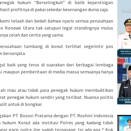
penegak hukum “Berselingkuh” di balik kepentingan
sil profitnya di pakai sekedar kesenangan dunia saja.
 kami telaah dan bedah bahwa nyaris semua perusahaan
o Konawe Utara tak satupun legal standingnya mulus
unya celah dan cerita yang sama.
perusahaan tambang di konut terlihat segelintir pos
n bersenjata.
gal baik yang terus di suarakan dari berbagai lembaga
si maupun pemberitaan di media massa semuanya hanya
alah mau atau tidak para penegak hukum membuktikan
rat penegak hukum sendiri yang terlibat. Nuansa politis
ulit untuk di bongkar.
gakan PT. Bososi Pratama dengan PT. Roshini Indonesia
ah hukum Konut ada institusi Polres yang kadang tidak
ngar garis
police line
sudah terpasang. Ini ada apa ? Kok