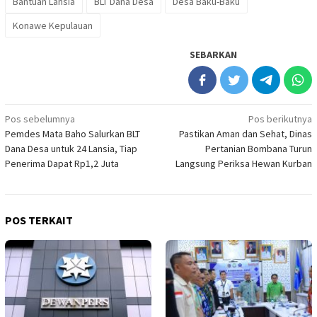
Bantuan Lansia
BLT Dana Desa
Desa Baku-Baku
Konawe Kepulauan
SEBARKAN
Navigasi
Pos sebelumnya
Pos berikutnya
Pemdes Mata Baho Salurkan BLT
Pastikan Aman dan Sehat, Dinas
pos
Dana Desa untuk 24 Lansia, Tiap
Pertanian Bombana Turun
Penerima Dapat Rp1,2 Juta
Langsung Periksa Hewan Kurban
POS TERKAIT