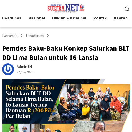
Loncat
Menu
ke
Mobile
konten
Headlines
Nasional
Hukum & Kriminal
Politik
Daerah
Beranda
Headlines
Pemdes Baku-Baku Konkep Salurkan BLT
DD Lima Bulan untuk 16 Lansia
Admin SN
27/05/2026