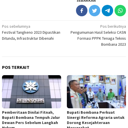
SEBARKAN
Navigasi
Pos sebelumnya
Pos berikutnya
Festival Tangkeno 2023 Dipastikan
Pengumuman Hasil Seleksi CASN
pos
Ditunda, Infrastruktur Dibenahi
Formasi PPPK Tenaga Teknis
Bombana 2023
POS TERKAIT
Pemberitaan Dinilai Fitnah,
Bupati Bombana Perkuat
Bupati Bombana Tempuh Jalur
Sinergi Reforma Agraria untuk
Dewan Pers Sebelum Langkah
Dorong Kesejahteraan
Hukum
Masyarakat