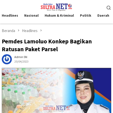
Loncat
Menu
ke
Mobile
konten
Headlines
Nasional
Hukum & Kriminal
Politik
Daerah
Beranda
Headlines
Pemdes Lamoluo Konkep Bagikan
Ratusan Paket Parsel
Admin SN
20/04/2023