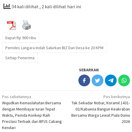
34 kali dilihat
, 2 kali dilihat hari ini
Dapat Rp 900 ribu
Pemdes Langara Indah Salurkan BLT Dan Desa ke 20 KPM
Setiap Penerima
SEBARKAN
Navigasi
Pos sebelumnya
Pos berikutnya
Wujudkan Kemaslahatan Bersama
Tak Sekadar Nobar, Koramil 1431-
pos
dengan Membayar Iuran Tepat
02/Kabaena Bangun Keakraban
Waktu, Pemda Konkep Raih
Bersama Warga Lewat Piala Dunia
Prestasi Terbaik dari BPJS Cabang
2026
Kendari