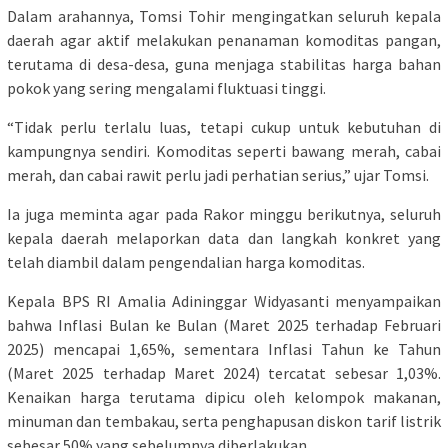
Dalam arahannya, Tomsi Tohir mengingatkan seluruh kepala
daerah agar aktif melakukan penanaman komoditas pangan,
terutama di desa-desa, guna menjaga stabilitas harga bahan
pokok yang sering mengalami fluktuasi tinggi.
“Tidak perlu terlalu luas, tetapi cukup untuk kebutuhan di
kampungnya sendiri. Komoditas seperti bawang merah, cabai
merah, dan cabai rawit perlu jadi perhatian serius,” ujar Tomsi.
Ia juga meminta agar pada Rakor minggu berikutnya, seluruh
kepala daerah melaporkan data dan langkah konkret yang
telah diambil dalam pengendalian harga komoditas.
Kepala BPS RI Amalia Adininggar Widyasanti menyampaikan
bahwa Inflasi Bulan ke Bulan (Maret 2025 terhadap Februari
2025) mencapai 1,65%, sementara Inflasi Tahun ke Tahun
(Maret 2025 terhadap Maret 2024) tercatat sebesar 1,03%.
Kenaikan harga terutama dipicu oleh kelompok makanan,
minuman dan tembakau, serta penghapusan diskon tarif listrik
sebesar 50% yang sebelumnya diberlakukan.