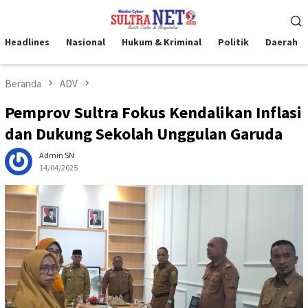
Loncat
Menu
ke
Mobile
konten
Headlines
Nasional
Hukum & Kriminal
Politik
Daerah
Beranda
ADV
Pemprov Sultra Fokus Kendalikan Inflasi
dan Dukung Sekolah Unggulan Garuda
Admin SN
14/04/2025