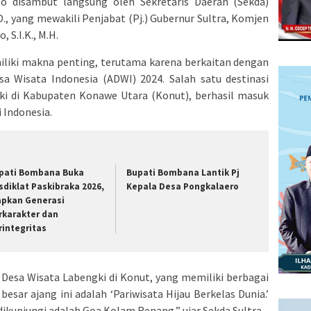
o disambut langsung oleh Sekretaris Daerah (Sekda)
.D., yang mewakili Penjabat (Pj.) Gubernur Sultra, Komjen
, S.I.K., M.H.
iliki makna penting, terutama karena berkaitan dengan
sa Wisata Indonesia (ADWI) 2024. Salah satu destinasi
gki di Kabupaten Konawe Utara (Konut), berhasil masuk
i Indonesia.
pati Bombana Buka
Bupati Bombana Lantik Pj
sdiklat Paskibraka 2026,
Kepala Desa Pongkalaero
apkan Generasi
rkarakter dan
rintegritas
Desa Wisata Labengki di Konut, yang memiliki berbagai
esar ajang ini adalah ‘Pariwisata Hijau Berkelas Dunia.’
dikunjungi adalah Goa Kolam Renang,” ujar Sekda Sultra.