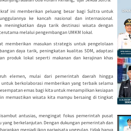
kraf ini memberikan peluang besar bagi Sultra untuk
nggulannya ke kancah nasional dan internasional.
a meningkatkan daya tarik destinasi wisata dengan
, terutama melalui pengembangan UMKM lokal.
at memberikan masukan strategis untuk pengelolaan
bangan daya tarik, peningkatan kualitas SDM, adaptasi
tan produk lokal seperti makanan dan kerajinan khas
uruh elemen, mulai dari pemerintah daerah hingga
, untuk berkolaborasi memberikan yang terbaik selama
 kesempatan emas bagi kita untuk menampilkan kesiapan
ngin memastikan wisata kita mampu bersaing di tingkat
disambut antusias, mengingat fokus pemerintah pusat
u yang berkelanjutan. Dengan dukungan pemerintah dan
harapkan menjadi ikon pariwisata unggulan, tidak hanya