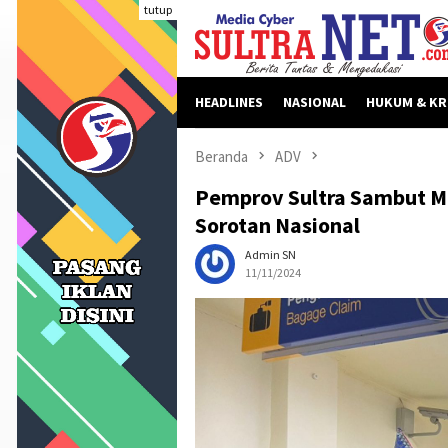
Loncat
tutup
ke
konten
HEADLINES
NASIONAL
HUKUM & KR
Beranda
ADV
Pemprov Sultra Sambut Me
Sorotan Nasional
Admin SN
11/11/2024