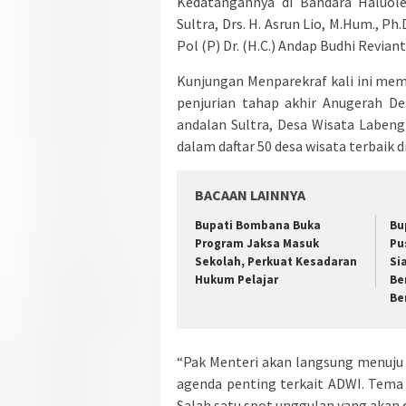
Kedatangannya di Bandara Haluole
Sultra, Drs. H. Asrun Lio, M.Hum., Ph
Pol (P) Dr. (H.C.) Andap Budhi Revianto
Kunjungan Menparekraf kali ini mem
penjurian tahap akhir Anugerah De
andalan Sultra, Desa Wisata Laben
dalam daftar 50 desa wisata terbaik d
BACAAN LAINNYA
Bupati Bombana Buka
Bu
Program Jaksa Masuk
Pu
Sekolah, Perkuat Kesadaran
Si
Hukum Pelajar
Be
Be
“Pak Menteri akan langsung menuju 
agenda penting terkait ADWI. Tema b
Salah satu spot unggulan yang akan 