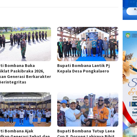
ti Bombana Buka
Bupati Bombana Lantik Pj
iklat Paskibraka 2026,
Kepala Desa Pongkalaero
kan Generasi Berkarakter
Berintegritas
ti Bombana Ajak
Bupati Bombana Tutup Laea
dkan Generasi Sehat dan
Cup II, Dorong Lahirnya Bibit