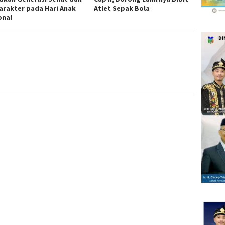
arakter pada Hari Anak
Atlet Sepak Bola
onal