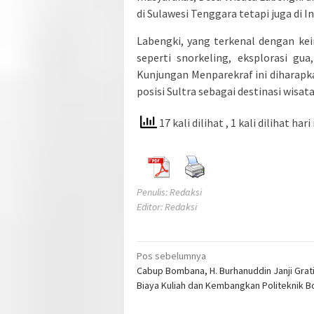
di Sulawesi Tenggara tetapi juga di I
Labengki, yang terkenal dengan k
seperti snorkeling, eksplorasi gu
Kunjungan Menparekraf ini dihara
posisi Sultra sebagai destinasi wisata
17 kali dilihat
, 1 kali dilihat hari 
Penulis: Redaksi
Editor: Redaksi
Navigasi
Pos sebelumnya
Cabup Bombana, H. Burhanuddin Janji Grat
pos
Biaya Kuliah dan Kembangkan Politeknik 