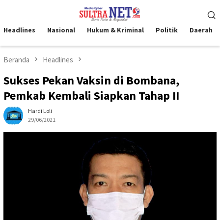
Loncat
Menu
ke
Mobile
konten
Headlines
Nasional
Hukum & Kriminal
Politik
Daerah
Beranda
Headlines
Sukses Pekan Vaksin di Bombana,
Pemkab Kembali Siapkan Tahap II
Hardi Loli
29/06/2021