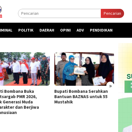
Pencarian
IMINAL
POLITIK
DAERAH
OPINI
ADV
PENDIDIKAN
»
ti Bombana Buka
Bupati Bombana Serahkan
Bupat
atsargab PMR 2026,
Bantuan BAZNAS untuk 55
Priori
k Generasi Muda
Mustahik
kepada
arakter dan Berjiwa
nusiaan