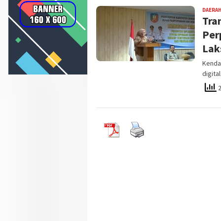
DAERA
Tra
Per
Lak
Kendar
digita
2