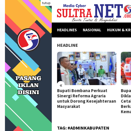
Loncat
tutup
ke
konten
HEADLINES
NASIONAL
HUKUM & KR
HEADLINE
«
beritaan Dinilai Fitnah,
Bupati Bombana Perkuat
Bupa
pati Bombana Tempuh
Sinergi Reforma Agraria
Dikl
ur Dewan Pers Sebelum
untuk Dorong Kesejahteraan
Ceta
ngkah Hukum
Masyarakat
Berk
Kema
TAG:
#ADMINKABUPATEN