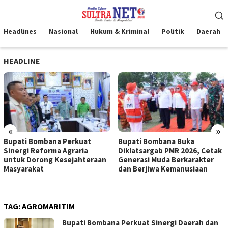
Loncat
Menu
ke
Mobile
konten
Headlines
Nasional
Hukum & Kriminal
Politik
Daerah
HEADLINE
«
»
Bupati Bombana Perkuat
Bupati Bombana Buka
Sinergi Reforma Agraria
Diklatsargab PMR 2026, Cetak
untuk Dorong Kesejahteraan
Generasi Muda Berkarakter
Masyarakat
dan Berjiwa Kemanusiaan
TAG:
AGROMARITIM
Bupati Bombana Perkuat Sinergi Daerah dan