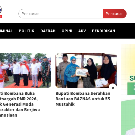
Pencarian
IMINAL
POLITIK
DAERAH
OPINI
ADV
PENDIDIKAN
»
ti Bombana Buka
Bupati Bombana Serahkan
Bupat
atsargab PMR 2026,
Bantuan BAZNAS untuk 55
Priori
k Generasi Muda
Mustahik
kepada
arakter dan Berjiwa
nusiaan