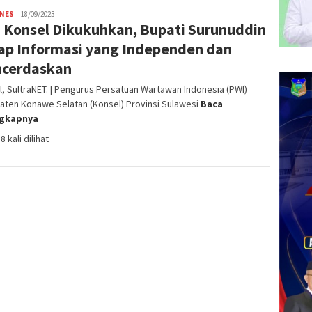
INES
admin
18/09/2023
 Konsel Dikukuhkan, Bupati Surunuddin
SN
ap Informasi yang Independen dan
cerdaskan
, SultraNET. | Pengurus Persatuan Wartawan Indonesia (PWI)
aten Konawe Selatan (Konsel) Provinsi Sulawesi
Baca
ngkapnya
8 kali dilihat