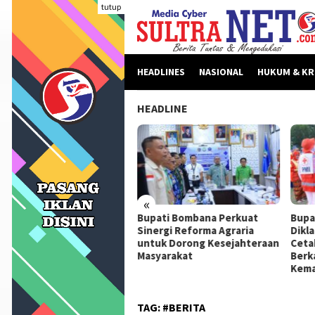
Loncat
tutup
ke
konten
HEADLINES
NASIONAL
HUKUM & KR
HEADLINE
«
beritaan Dinilai Fitnah,
Bupati Bombana Perkuat
Bupa
pati Bombana Tempuh
Sinergi Reforma Agraria
Dikl
ur Dewan Pers Sebelum
untuk Dorong Kesejahteraan
Ceta
ngkah Hukum
Masyarakat
Berk
Kema
TAG:
#BERITA