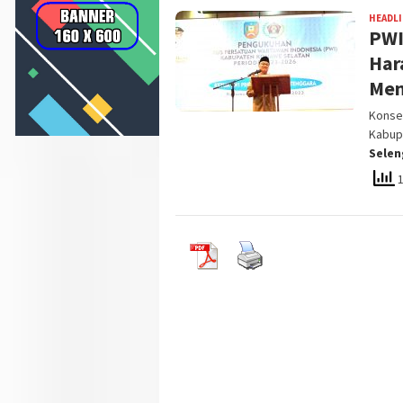
HEADL
PWI
Har
Men
Konsel
Kabup
Sele
1