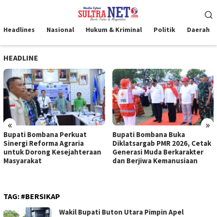
Loncat
Menu
ke
Mobile
konten
Headlines
Nasional
Hukum & Kriminal
Politik
Daerah
HEADLINE
«
»
Bupati Bombana Perkuat
Bupati Bombana Buka
Sinergi Reforma Agraria
Diklatsargab PMR 2026, Cetak
untuk Dorong Kesejahteraan
Generasi Muda Berkarakter
Masyarakat
dan Berjiwa Kemanusiaan
TAG:
#BERSIKAP
Wakil Bupati Buton Utara Pimpin Apel