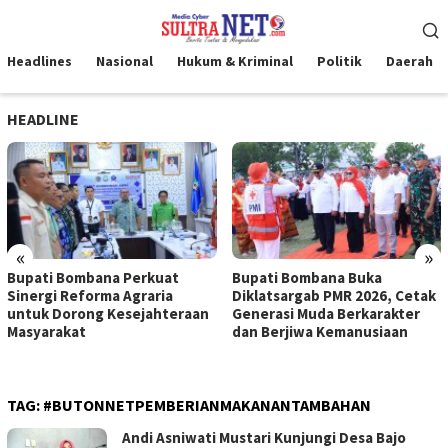
Loncat
Menu
ke
Mobile
konten
Headlines
Nasional
Hukum & Kriminal
Politik
Daerah
HEADLINE
«
»
Bupati Bombana Perkuat
Bupati Bombana Buka
Sinergi Reforma Agraria
Diklatsargab PMR 2026, Cetak
untuk Dorong Kesejahteraan
Generasi Muda Berkarakter
Masyarakat
dan Berjiwa Kemanusiaan
TAG:
#BUTONNETPEMBERIANMAKANANTAMBAHAN
Andi Asniwati Mustari Kunjungi Desa Bajo