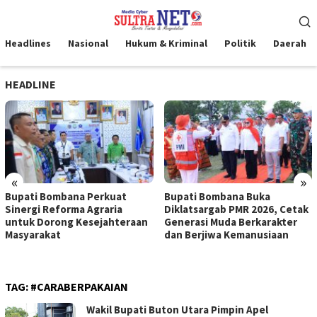
Loncat
Menu
ke
Mobile
konten
Headlines
Nasional
Hukum & Kriminal
Politik
Daerah
HEADLINE
«
»
Bupati Bombana Perkuat
Bupati Bombana Buka
Sinergi Reforma Agraria
Diklatsargab PMR 2026, Cetak
untuk Dorong Kesejahteraan
Generasi Muda Berkarakter
Masyarakat
dan Berjiwa Kemanusiaan
TAG:
#CARABERPAKAIAN
Wakil Bupati Buton Utara Pimpin Apel