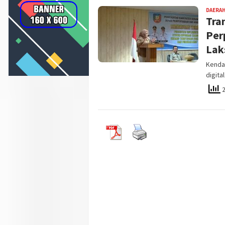
DAERA
Tra
Per
Lak
Kendar
digita
2