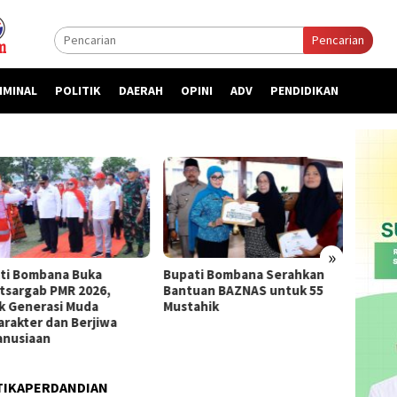
Pencarian
IMINAL
POLITIK
DAERAH
OPINI
ADV
PENDIDIKAN
»
ti Bombana Buka
Bupati Bombana Serahkan
Bupat
atsargab PMR 2026,
Bantuan BAZNAS untuk 55
Priori
k Generasi Muda
Mustahik
kepada
arakter dan Berjiwa
nusiaan
TIKAPERDANDIAN