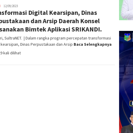
H
admin
12/09/2023
nsformasi Digital Kearsipan, Dinas
SN
pustakaan dan Arsip Daerah Konsel
sanakan Bimtek Aplikasi SRIKANDI.
i, SultraNET. | Dalam rangka program percepatan transformasi
l kearsipan, Dinas Perpustakaan dan Arsip
Baca Selengkapnya
9 kali dilihat