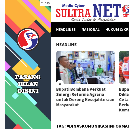
Loncat
tutup
ke
konten
HEADLINES
NASIONAL
HUKUM & KR
HEADLINE
«
beritaan Dinilai Fitnah,
Bupati Bombana Perkuat
Bupa
pati Bombana Tempuh
Sinergi Reforma Agraria
Dikl
ur Dewan Pers Sebelum
untuk Dorong Kesejahteraan
Ceta
ngkah Hukum
Masyarakat
Berk
Kema
TAG:
#DINASKOMUNIKASIINFORMA