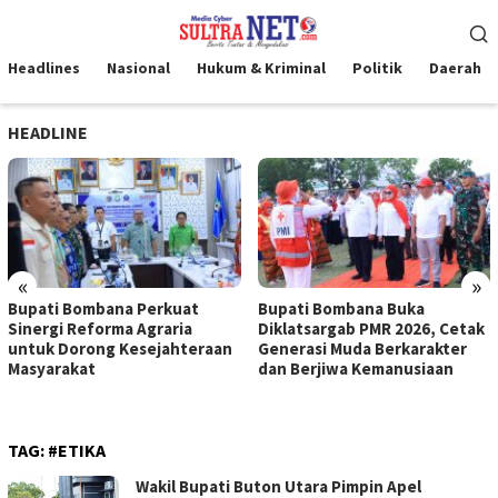
Loncat
Menu
ke
Mobile
konten
Headlines
Nasional
Hukum & Kriminal
Politik
Daerah
HEADLINE
«
»
Bupati Bombana Perkuat
Bupati Bombana Buka
Sinergi Reforma Agraria
Diklatsargab PMR 2026, Cetak
untuk Dorong Kesejahteraan
Generasi Muda Berkarakter
Masyarakat
dan Berjiwa Kemanusiaan
TAG:
#ETIKA
Wakil Bupati Buton Utara Pimpin Apel