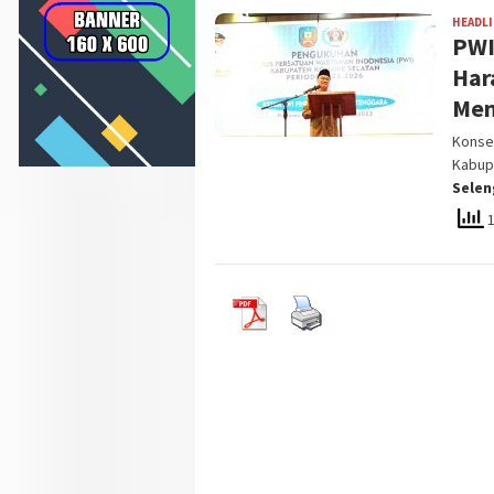
HEADL
PWI
Har
Men
Konsel
Kabup
Sele
1