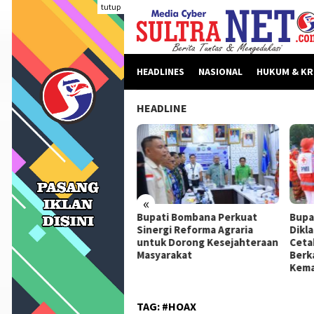
Loncat
tutup
ke
konten
HEADLINES
NASIONAL
HUKUM & KR
HEADLINE
«
beritaan Dinilai Fitnah,
Bupati Bombana Perkuat
Bupa
pati Bombana Tempuh
Sinergi Reforma Agraria
Dikl
ur Dewan Pers Sebelum
untuk Dorong Kesejahteraan
Ceta
ngkah Hukum
Masyarakat
Berk
Kema
TAG:
#HOAX