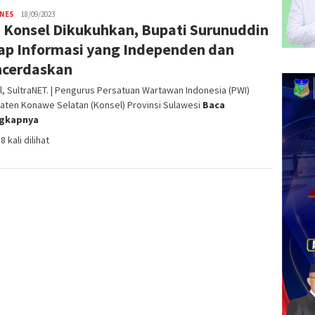
INES
admin
18/09/2023
 Konsel Dikukuhkan, Bupati Surunuddin
SN
ap Informasi yang Independen dan
cerdaskan
, SultraNET. | Pengurus Persatuan Wartawan Indonesia (PWI)
aten Konawe Selatan (Konsel) Provinsi Sulawesi
Baca
ngkapnya
8 kali dilihat