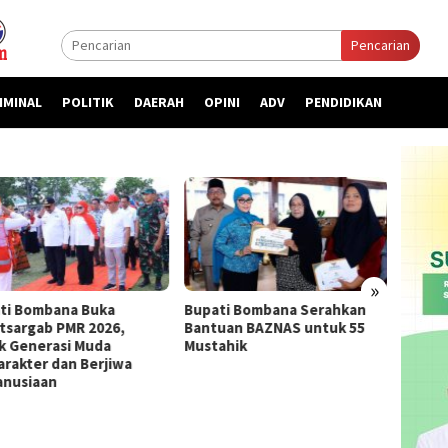
Pencarian
IMINAL
POLITIK
DAERAH
OPINI
ADV
PENDIDIKAN
»
ti Bombana Buka
Bupati Bombana Serahkan
Bupat
atsargab PMR 2026,
Bantuan BAZNAS untuk 55
Priori
k Generasi Muda
Mustahik
kepada
arakter dan Berjiwa
nusiaan