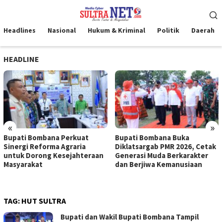
Loncat
Menu
ke
Mobile
konten
Headlines
Nasional
Hukum & Kriminal
Politik
Daerah
HEADLINE
«
»
Bupati Bombana Perkuat
Bupati Bombana Buka
Sinergi Reforma Agraria
Diklatsargab PMR 2026, Cetak
untuk Dorong Kesejahteraan
Generasi Muda Berkarakter
Masyarakat
dan Berjiwa Kemanusiaan
TAG:
HUT SULTRA
Bupati dan Wakil Bupati Bombana Tampil