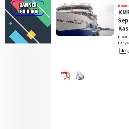
HEADL
KMP
Sep
Kas
BOMBA
Penye
6