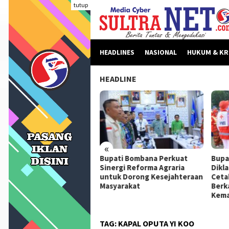
Loncat
tutup
ke
konten
HEADLINES
NASIONAL
HUKUM & KR
HEADLINE
«
beritaan Dinilai Fitnah,
Bupati Bombana Perkuat
Bupa
pati Bombana Tempuh
Sinergi Reforma Agraria
Dikl
ur Dewan Pers Sebelum
untuk Dorong Kesejahteraan
Ceta
ngkah Hukum
Masyarakat
Berk
Kema
TAG:
KAPAL OPUTA YI KOO