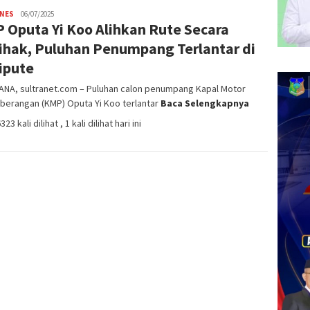
INES
Idris
06/07/2025
 Oputa Yi Koo Alihkan Rute Secara
Hayang
SN01
ihak, Puluhan Penumpang Terlantar di
ipute
NA, sultranet.com – Puluhan calon penumpang Kapal Motor
berangan (KMP) Oputa Yi Koo terlantar
Baca Selengkapnya
323 kali dilihat
, 1 kali dilihat hari ini