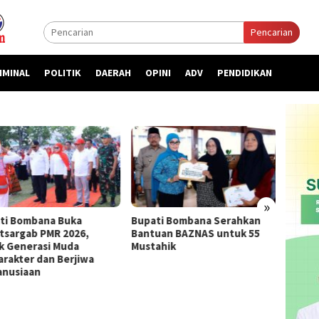
Pencarian
IMINAL
POLITIK
DAERAH
OPINI
ADV
PENDIDIKAN
»
ti Bombana Buka
Bupati Bombana Serahkan
Bupat
atsargab PMR 2026,
Bantuan BAZNAS untuk 55
Priori
k Generasi Muda
Mustahik
kepada
arakter dan Berjiwa
nusiaan