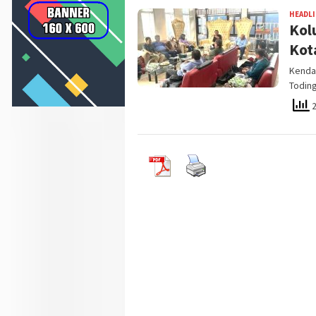
HEADL
Kol
Kota
Kendar
Todin
2