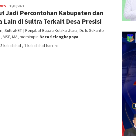
INES
admin
30/09/2023
ut Jadi Percontohan Kabupaten dan
SN
 Lain di Sultra Terkait Desa Presisi
i, SultraNET. | Penjabat Bupati Kolaka Utara, Dr. Ir. Sukanto
g, MSP, MA, memimpin
Baca Selengkapnya
3 kali dilihat
, 1 kali dilihat hari ini