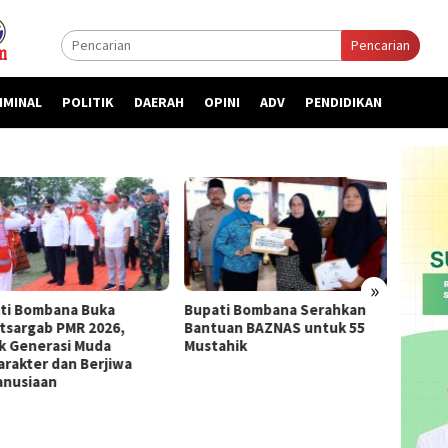
Pencarian
IMINAL
POLITIK
DAERAH
OPINI
ADV
PENDIDIKAN
»
ti Bombana Buka
Bupati Bombana Serahkan
Bupat
atsargab PMR 2026,
Bantuan BAZNAS untuk 55
Priori
k Generasi Muda
Mustahik
kepada
arakter dan Berjiwa
nusiaan