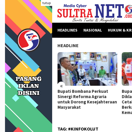
Loncat
tutup
ke
konten
HEADLINES
NASIONAL
HUKUM & KR
HEADLINE
«
beritaan Dinilai Fitnah,
Bupati Bombana Perkuat
Bupa
pati Bombana Tempuh
Sinergi Reforma Agraria
Dikl
ur Dewan Pers Sebelum
untuk Dorong Kesejahteraan
Ceta
ngkah Hukum
Masyarakat
Berk
Kema
TAG:
#KINFOKOLUT