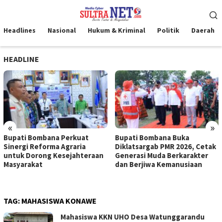
Loncat
Menu
ke
Mobile
konten
Headlines
Nasional
Hukum & Kriminal
Politik
Daerah
HEADLINE
«
»
Bupati Bombana Perkuat
Bupati Bombana Buka
Sinergi Reforma Agraria
Diklatsargab PMR 2026, Cetak
untuk Dorong Kesejahteraan
Generasi Muda Berkarakter
Masyarakat
dan Berjiwa Kemanusiaan
TAG:
MAHASISWA KONAWE
Mahasiswa KKN UHO Desa Watunggarandu