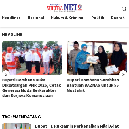
Loncat
Menu
ke
Mobile
konten
Headlines
Nasional
Hukum & Kriminal
Politik
Daerah
HEADLINE
«
»
Bupati Bombana Buka
Bupati Bombana Serahkan
Diklatsargab PMR 2026, Cetak
Bantuan BAZNAS untuk 55
Generasi Muda Berkarakter
Mustahik
dan Berjiwa Kemanusiaan
TAG:
#MENDATANG
Bupati H. Ruksamin Perkenalkan Nilai Adat