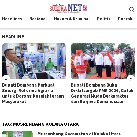
Loncat
Menu
ke
Mobile
konten
Headlines
Nasional
Hukum & Kriminal
Politik
Daerah
HEADLINE
«
»
Bupati Bombana Perkuat
Bupati Bombana Buka
Sinergi Reforma Agraria
Diklatsargab PMR 2026, Cetak
untuk Dorong Kesejahteraan
Generasi Muda Berkarakter
Masyarakat
dan Berjiwa Kemanusiaan
TAG:
MUSRENBANG KOLAKA UTARA
Musrenbang Kecamatan di Kolaka Utara