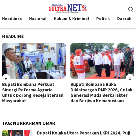
Loncat
Menu
ke
Mobile
konten
Headlines
Nasional
Hukum & Kriminal
Politik
Daerah
HEADLINE
«
»
Bupati Bombana Perkuat
Bupati Bombana Buka
Sinergi Reforma Agraria
Diklatsargab PMR 2026, Cetak
untuk Dorong Kesejahteraan
Generasi Muda Berkarakter
Masyarakat
dan Berjiwa Kemanusiaan
TAG:
NURRAHMAN UMAR
Bupati Kolaka Utara Paparkan LKPJ 2024, Puji