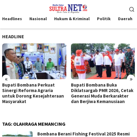
Loncat
Menu
ke
Mobile
konten
Headlines
Nasional
Hukum & Kriminal
Politik
Daerah
HEADLINE
«
»
Bupati Bombana Perkuat
Bupati Bombana Buka
Sinergi Reforma Agraria
Diklatsargab PMR 2026, Cetak
untuk Dorong Kesejahteraan
Generasi Muda Berkarakter
Masyarakat
dan Berjiwa Kemanusiaan
TAG:
OLAHRAGA MEMANCING
Bombana Berani Fishing Festival 2025 Resmi