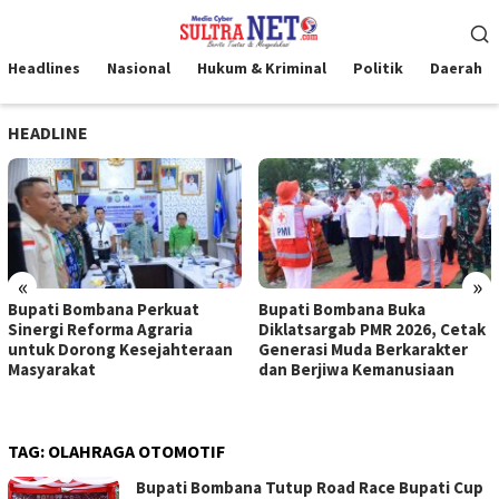
Loncat
Menu
ke
Mobile
konten
Headlines
Nasional
Hukum & Kriminal
Politik
Daerah
HEADLINE
«
»
Bupati Bombana Perkuat
Bupati Bombana Buka
Sinergi Reforma Agraria
Diklatsargab PMR 2026, Cetak
untuk Dorong Kesejahteraan
Generasi Muda Berkarakter
Masyarakat
dan Berjiwa Kemanusiaan
TAG:
OLAHRAGA OTOMOTIF
Bupati Bombana Tutup Road Race Bupati Cup