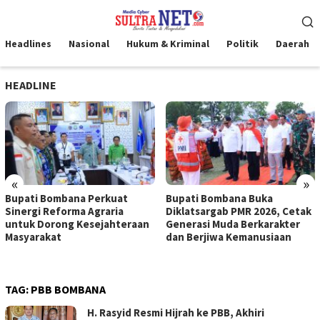
Loncat
Menu
ke
Mobile
konten
Headlines
Nasional
Hukum & Kriminal
Politik
Daerah
HEADLINE
«
»
Bupati Bombana Perkuat
Bupati Bombana Buka
Sinergi Reforma Agraria
Diklatsargab PMR 2026, Cetak
untuk Dorong Kesejahteraan
Generasi Muda Berkarakter
Masyarakat
dan Berjiwa Kemanusiaan
TAG:
PBB BOMBANA
H. Rasyid Resmi Hijrah ke PBB, Akhiri