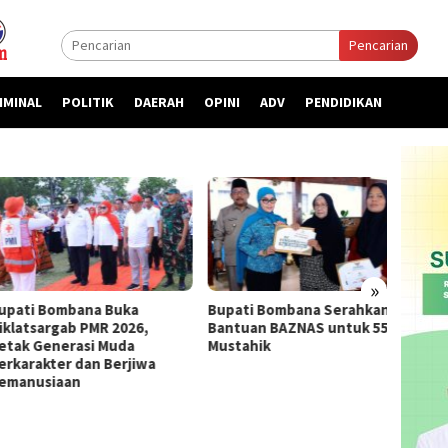
Pencarian
IMINAL
POLITIK
DAERAH
OPINI
ADV
PENDIDIKAN
»
ti Bombana Buka
Bupati Bombana Serahkan
Bupat
atsargab PMR 2026,
Bantuan BAZNAS untuk 55
Priori
k Generasi Muda
Mustahik
kepada
arakter dan Berjiwa
nusiaan