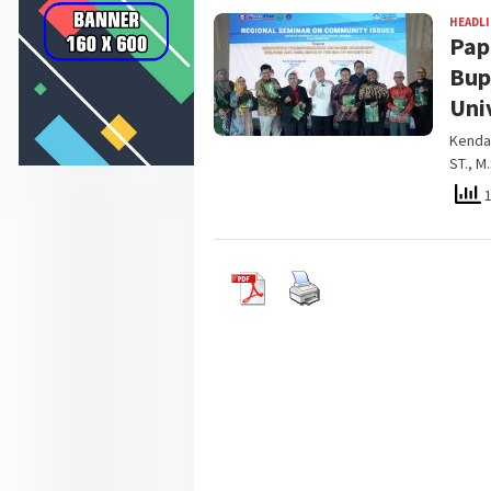
HEADL
Pap
Bup
Uni
Kendar
ST., M.
1