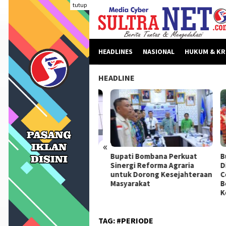
Loncat
tutup
ke
konten
HEADLINES
NASIONAL
HUKUM & KR
HEADLINE
«
beritaan Dinilai Fitnah,
Bupati Bombana Perkuat
Bupa
pati Bombana Tempuh
Sinergi Reforma Agraria
Dikl
ur Dewan Pers Sebelum
untuk Dorong Kesejahteraan
Ceta
ngkah Hukum
Masyarakat
Berk
Kema
TAG:
#PERIODE