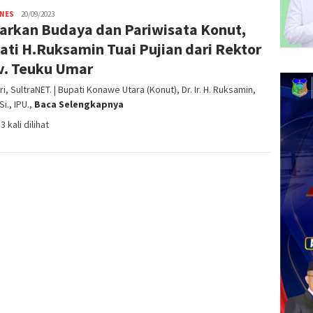
INES
admin
20/09/2023
arkan Budaya dan Pariwisata Konut,
SN
ati H.Ruksamin Tuai Pujian dari Rektor
v. Teuku Umar
i, SultraNET. | Bupati Konawe Utara (Konut), Dr. Ir. H. Ruksamin,
Si., IPU.,
Baca Selengkapnya
3 kali dilihat