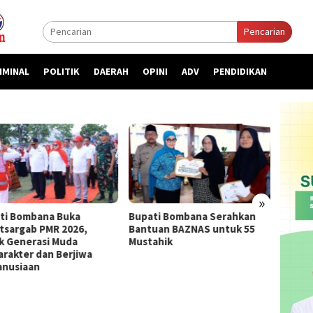
Pencarian
IMINAL
POLITIK
DAERAH
OPINI
ADV
PENDIDIKAN
»
ti Bombana Buka
Bupati Bombana Serahkan
Bupat
atsargab PMR 2026,
Bantuan BAZNAS untuk 55
Priori
k Generasi Muda
Mustahik
kepada
arakter dan Berjiwa
nusiaan