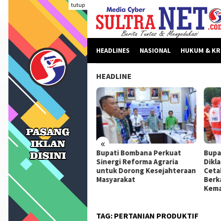
Loncat
tutup
ke
konten
HEADLINES
NASIONAL
HUKUM & KR
HEADLINE
«
beritaan Dinilai Fitnah,
Bupati Bombana Perkuat
Bupa
pati Bombana Tempuh
Sinergi Reforma Agraria
Dikl
ur Dewan Pers Sebelum
untuk Dorong Kesejahteraan
Ceta
ngkah Hukum
Masyarakat
Berk
Kema
TAG:
PERTANIAN PRODUKTIF