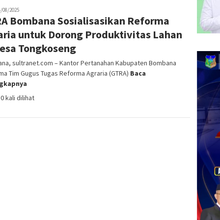
in
4/08/2025
A Bombana Sosialisasikan Reforma
aria untuk Dorong Produktivitas Lahan
Desa Tongkoseng
na, sultranet.com – Kantor Pertanahan Kabupaten Bombana
ma Tim Gugus Tugas Reforma Agraria (GTRA)
Baca
ngkapnya
0 kali dilihat