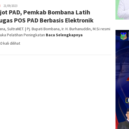
H
admin
21/09/2023
jot PAD, Pemkab Bombana Latih
SN
ugas POS PAD Berbasis Elektronik
a, SultraNET. | Pj. Bupati Bombana, Ir. H. Burhanuddin, M.Si resmi
ka Pelatihan Peningkatan
Baca Selengkapnya
0 kali dilihat