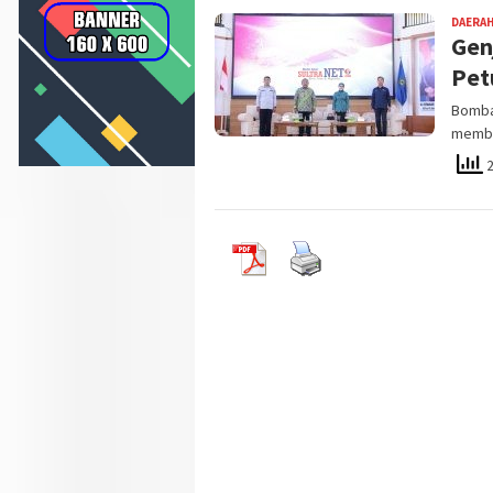
DAERA
Gen
Pet
Bomban
membu
2