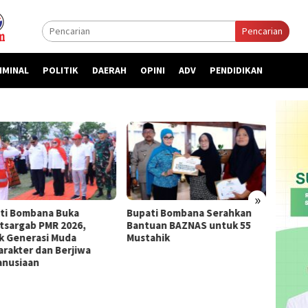
Pencarian
IMINAL
POLITIK
DAERAH
OPINI
ADV
PENDIDIKAN
»
ti Bombana Buka
Bupati Bombana Serahkan
Bupat
atsargab PMR 2026,
Bantuan BAZNAS untuk 55
Priori
k Generasi Muda
Mustahik
kepada
arakter dan Berjiwa
nusiaan