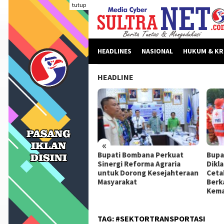
Loncat
tutup
ke
konten
HEADLINES
NASIONAL
HUKUM & KR
HEADLINE
«
beritaan Dinilai Fitnah,
Bupati Bombana Perkuat
Bupa
pati Bombana Tempuh
Sinergi Reforma Agraria
Dikl
ur Dewan Pers Sebelum
untuk Dorong Kesejahteraan
Ceta
ngkah Hukum
Masyarakat
Berk
Kema
TAG:
#SEKTORTRANSPORTASI