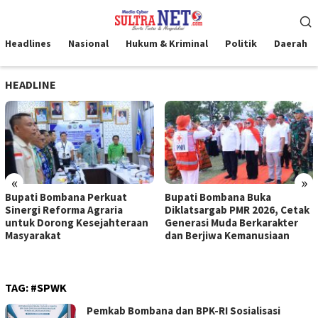
Loncat
Menu
ke
Mobile
konten
Headlines
Nasional
Hukum & Kriminal
Politik
Daerah
HEADLINE
«
»
Bupati Bombana Perkuat
Bupati Bombana Buka
Sinergi Reforma Agraria
Diklatsargab PMR 2026, Cetak
untuk Dorong Kesejahteraan
Generasi Muda Berkarakter
Masyarakat
dan Berjiwa Kemanusiaan
TAG:
#SPWK
Pemkab Bombana dan BPK-RI Sosialisasi