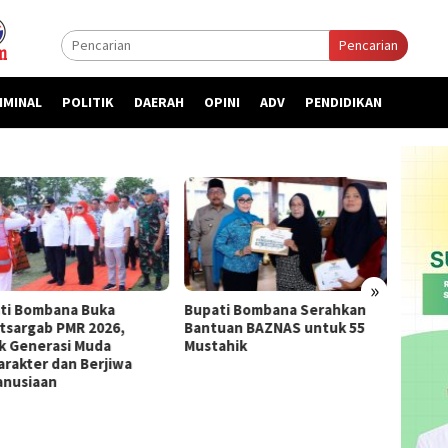
Pencarian
IMINAL
POLITIK
DAERAH
OPINI
ADV
PENDIDIKAN
»
ti Bombana Buka
Bupati Bombana Serahkan
Bupat
atsargab PMR 2026,
Bantuan BAZNAS untuk 55
Priori
k Generasi Muda
Mustahik
kepada
arakter dan Berjiwa
nusiaan