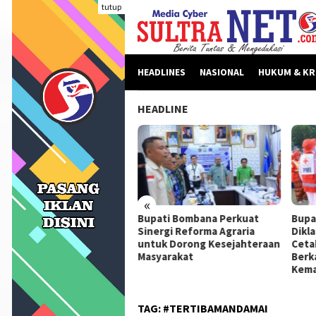
Loncat
tutup
ke
konten
HEADLINES
NASIONAL
HUKUM & KR
HEADLINE
«
beritaan Dinilai Fitnah,
Bupati Bombana Perkuat
Bupa
pati Bombana Tempuh
Sinergi Reforma Agraria
Dikl
ur Dewan Pers Sebelum
untuk Dorong Kesejahteraan
Ceta
ngkah Hukum
Masyarakat
Berk
Kema
TAG:
#TERTIBAMANDAMAI