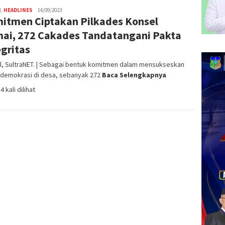
H
,
HEADLINES
admin
14/09/2023
itmen Ciptakan Pilkades Konsel
SN
ai, 272 Cakades Tandatangani Pakta
egritas
l, SultraNET. | Sebagai bentuk komitmen dalam mensukseskan
 demokrasi di desa, sebanyak 272
Baca Selengkapnya
4 kali dilihat