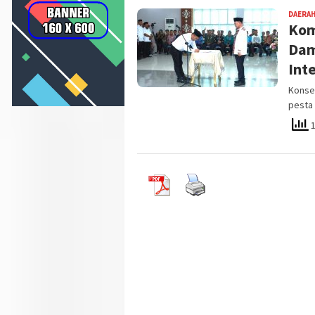
DAERA
Kom
Dam
Int
Konse
pesta
1