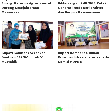
Sinergi Reforma Agraria untuk
Diklatsargab PMR 2026, Cetak
Dorong Kesejahteraan
Generasi Muda Berkarakter
Masyarakat
dan Berjiwa Kemanusiaan
Bupati Bombana Serahkan
Bupati Bombana Usulkan
Bantuan BAZNAS untuk 55
Prioritas Infrastruktur kepada
Mustahik
Komisi V DPR RI