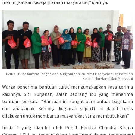
meningkatkan kesejahteraan masyarakat,” ujarnya.
Ketua TP PKK Rumbia Tengah Andi Suriyani dan ibu Persit Meneyerahkan Bantuan
Kepada Ibu Hamil dan Menyusui
Warga penerima bantuan turut mengungkapkan rasa terima
kasihnya. Siti Nurjanah, salah seorang ibu yang menerima
bantuan, berkata, “Bantuan ini sangat bermanfaat bagi kami
dan anak-anak. Semoga kegiatan seperti ini dapat terus
dilakukan untuk membantu masyarakat yang membutuhkan.”
Inisiatif yang diambil oleh Persit Kartika Chandra Kirana
Cabang LXIV ini menunjukkan komitmen dalam memerangi