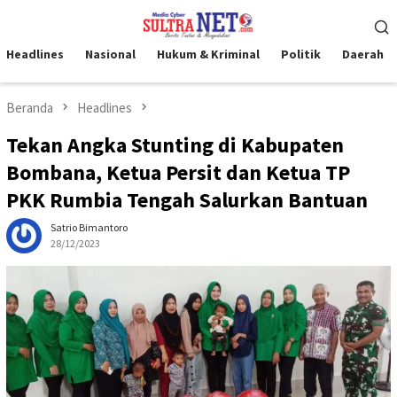
Loncat
Menu
ke
Mobile
konten
Headlines
Nasional
Hukum & Kriminal
Politik
Daerah
Beranda
Headlines
Tekan Angka Stunting di Kabupaten
Bombana, Ketua Persit dan Ketua TP
PKK Rumbia Tengah Salurkan Bantuan
Satrio Bimantoro
28/12/2023