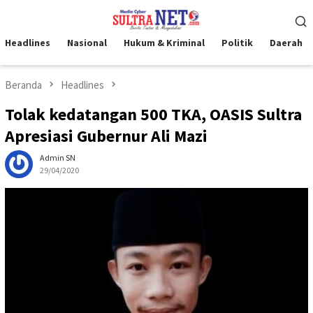
Loncat
Menu
ke
Mobile
konten
Headlines
Nasional
Hukum & Kriminal
Politik
Daerah
Beranda
Headlines
Tolak kedatangan 500 TKA, OASIS Sultra
Apresiasi Gubernur Ali Mazi
Admin SN
29/04/2020