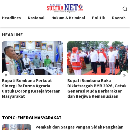
Loncat
Menu
ke
Mobile
konten
Headlines
Nasional
Hukum & Kriminal
Politik
Daerah
HEADLINE
«
»
Bupati Bombana Perkuat
Bupati Bombana Buka
Sinergi Reforma Agraria
Diklatsargab PMR 2026, Cetak
untuk Dorong Kesejahteraan
Generasi Muda Berkarakter
Masyarakat
dan Berjiwa Kemanusiaan
TOPIC:
ENERGI MASYARAKAT
Pemkab dan Satgas Pangan Sidak Pangkalan