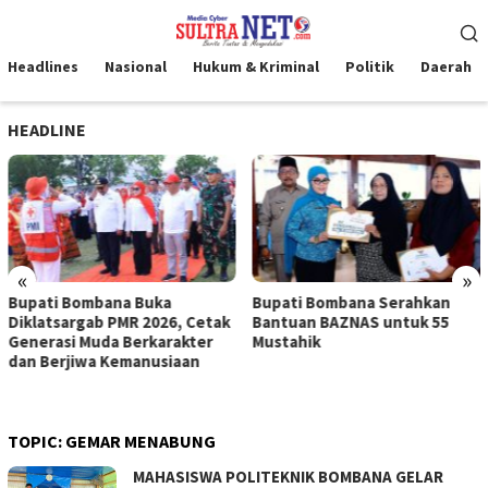
Loncat
Menu
ke
Mobile
konten
Headlines
Nasional
Hukum & Kriminal
Politik
Daerah
HEADLINE
«
»
Bupati Bombana Buka
Bupati Bombana Serahkan
Diklatsargab PMR 2026, Cetak
Bantuan BAZNAS untuk 55
Generasi Muda Berkarakter
Mustahik
dan Berjiwa Kemanusiaan
TOPIC:
GEMAR MENABUNG
MAHASISWA POLITEKNIK BOMBANA GELAR