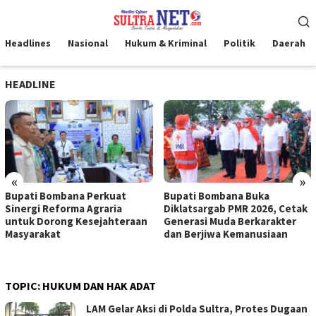
Loncat
Menu
ke
Mobile
konten
Headlines
Nasional
Hukum & Kriminal
Politik
Daerah
HEADLINE
«
»
Bupati Bombana Perkuat
Bupati Bombana Buka
Sinergi Reforma Agraria
Diklatsargab PMR 2026, Cetak
untuk Dorong Kesejahteraan
Generasi Muda Berkarakter
Masyarakat
dan Berjiwa Kemanusiaan
TOPIC:
HUKUM DAN HAK ADAT
LAM Gelar Aksi di Polda Sultra, Protes Dugaan