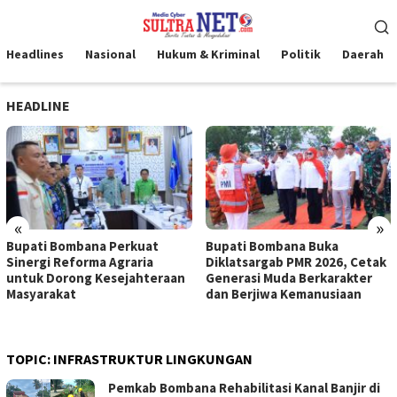
Loncat
Menu
ke
Mobile
konten
Headlines
Nasional
Hukum & Kriminal
Politik
Daerah
HEADLINE
«
»
Bupati Bombana Perkuat
Bupati Bombana Buka
Sinergi Reforma Agraria
Diklatsargab PMR 2026, Cetak
untuk Dorong Kesejahteraan
Generasi Muda Berkarakter
Masyarakat
dan Berjiwa Kemanusiaan
TOPIC:
INFRASTRUKTUR LINGKUNGAN
Pemkab Bombana Rehabilitasi Kanal Banjir di