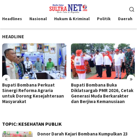
Loncat
Menu
ke
Mobile
konten
Headlines
Nasional
Hukum & Kriminal
Politik
Daerah
HEADLINE
«
»
Bupati Bombana Perkuat
Bupati Bombana Buka
Sinergi Reforma Agraria
Diklatsargab PMR 2026, Cetak
untuk Dorong Kesejahteraan
Generasi Muda Berkarakter
Masyarakat
dan Berjiwa Kemanusiaan
TOPIC:
KESEHATAN PUBLIK
Donor Darah Kejari Bombana Kumpulkan 23