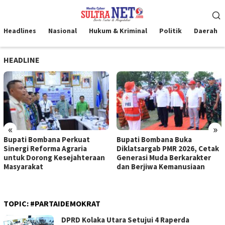
Loncat
Menu
ke
Mobile
konten
Headlines
Nasional
Hukum & Kriminal
Politik
Daerah
HEADLINE
«
»
Bupati Bombana Perkuat
Bupati Bombana Buka
Sinergi Reforma Agraria
Diklatsargab PMR 2026, Cetak
untuk Dorong Kesejahteraan
Generasi Muda Berkarakter
Masyarakat
dan Berjiwa Kemanusiaan
TOPIC:
#PARTAIDEMOKRAT
DPRD Kolaka Utara Setujui 4 Raperda