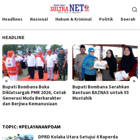
Loncat
Menu
ke
Mobile
konten
Headlines
Nasional
Hukum & Kriminal
Politik
Daerah
HEADLINE
«
»
Bupati Bombana Buka
Bupati Bombana Serahkan
Diklatsargab PMR 2026, Cetak
Bantuan BAZNAS untuk 55
Generasi Muda Berkarakter
Mustahik
dan Berjiwa Kemanusiaan
TOPIC:
#PELAYANANPDAM
DPRD Kolaka Utara Setujui 4 Raperda