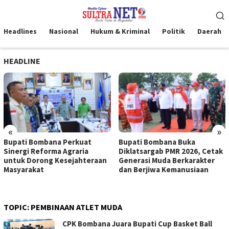
Loncat
Menu
ke
Mobile
konten
Headlines
Nasional
Hukum & Kriminal
Politik
Daerah
HEADLINE
«
»
Bupati Bombana Perkuat
Bupati Bombana Buka
Sinergi Reforma Agraria
Diklatsargab PMR 2026, Cetak
untuk Dorong Kesejahteraan
Generasi Muda Berkarakter
Masyarakat
dan Berjiwa Kemanusiaan
TOPIC:
PEMBINAAN ATLET MUDA
CPK Bombana Juara Bupati Cup Basket Ball