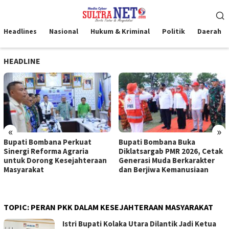
Loncat
Menu
ke
Mobile
konten
Headlines
Nasional
Hukum & Kriminal
Politik
Daerah
HEADLINE
«
»
Bupati Bombana Perkuat
Bupati Bombana Buka
Sinergi Reforma Agraria
Diklatsargab PMR 2026, Cetak
untuk Dorong Kesejahteraan
Generasi Muda Berkarakter
Masyarakat
dan Berjiwa Kemanusiaan
TOPIC:
PERAN PKK DALAM KESEJAHTERAAN MASYARAKAT
Istri Bupati Kolaka Utara Dilantik Jadi Ketua