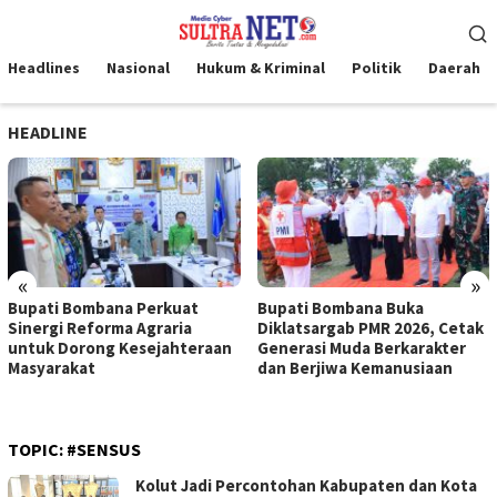
Loncat
Menu
ke
Mobile
konten
Headlines
Nasional
Hukum & Kriminal
Politik
Daerah
HEADLINE
«
»
Bupati Bombana Perkuat
Bupati Bombana Buka
Sinergi Reforma Agraria
Diklatsargab PMR 2026, Cetak
untuk Dorong Kesejahteraan
Generasi Muda Berkarakter
Masyarakat
dan Berjiwa Kemanusiaan
TOPIC:
#SENSUS
Kolut Jadi Percontohan Kabupaten dan Kota