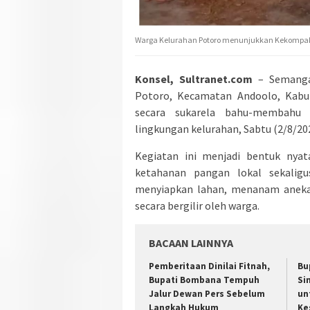
Warga Kelurahan Potoro menunjukkan Kekom
Konsel, Sultranet.com
– Semanga
Potoro, Kecamatan Andoolo, Kabup
secara sukarela bahu-membahu
lingkungan kelurahan, Sabtu (2/8/202
Kegiatan ini menjadi bentuk nya
ketahanan pangan lokal sekalig
menyiapkan lahan, menanam aneka
secara bergilir oleh warga.
BACAAN LAINNYA
Pemberitaan Dinilai Fitnah,
Bu
Bupati Bombana Tempuh
Si
Jalur Dewan Pers Sebelum
un
Langkah Hukum
Ke