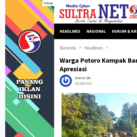
Loncat
tutup
ke
konten
HEADLINES
NASIONAL
HUKUM & KR
Beranda
Headlines
Warga Potoro Kompak Ban
Apresiasi
Admin SN
02/08/2025